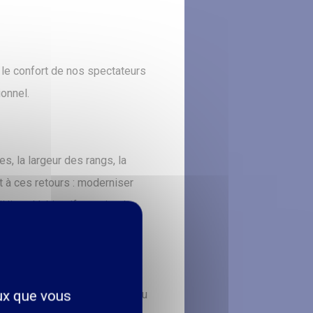
 le confort de nos spectateurs
onnel.
, la largeur des rangs, la
t à ces retours : moderniser
Hiver. L’objectif est simple :
 de la salle.
eux que vous
de-chaussée dès l'été 2026. Au