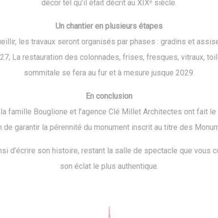
décor tel qu’il était décrit au XIXᵉ siècle.
Un chantier en plusieurs étapes
eillir, les travaux seront organisés par phases : gradins et assis
27; La restauration des colonnades, frises, fresques, vitraux, toi
sommitale se fera au fur et à mesure jusque 2029.
En conclusion
a famille Bouglione et l’agence Clé Millet Architectes ont fait l
 de garantir la pérennité du monument inscrit au titre des Mon
nsi d’écrire son histoire, restant la salle de spectacle que vous 
son éclat le plus authentique.