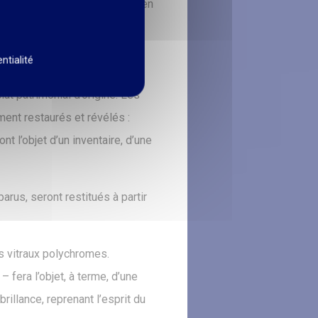
es à mobilité réduite, tout en
ntialité
at patrimonial d’origine. Les
ment restaurés et révélés :
t l’objet d’un inventaire, d’une
arus, seront restitués à partir
s vitraux polychromes.
– fera l’objet, à terme, d’une
rillance, reprenant l’esprit du