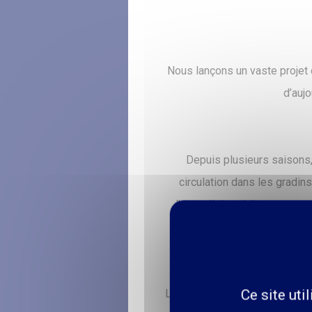
Nous lançons un vaste projet 
d’auj
Depuis plusieurs saisons,
circulation dans les gradin
l’accueil du public, gagner e
mieux voir, 
Ce site uti
L'intégralité des fauteuils v