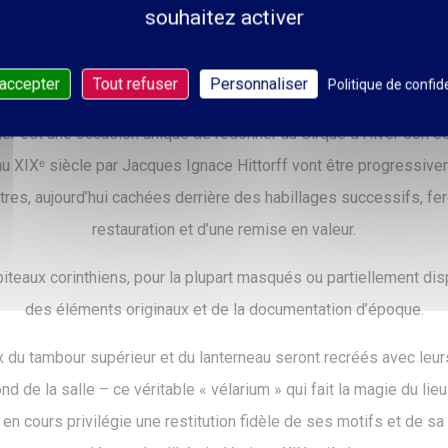
ments permettront d’installer des emplacements pour les personn
souhaitez activer
conservant l’unité visuelle de la cavea.
 accepter
Tout refuser
Personnaliser
Politique de confide
Un écrin historique retrouvé
ier est une occasion unique de redonner au Cirque d’Hiver son écl
u XIXᵉ siècle par Jacques Ignace Hittorff vont être progressive
s, aujourd’hui cachées derrière des habillages successifs, feron
restauration et d’une remise en valeur.
iteaux corinthiens, pour la plupart masqués ou partiellement disp
des éléments originaux et de la documentation d’époque.
x du tambour supérieur et du lanterneau seront recréés avec leur
ond de la salle – ce véritable « vélarium » qui fait la magie du lieu 
en cours privilégie une restitution fidèle de ses motifs et de sa b