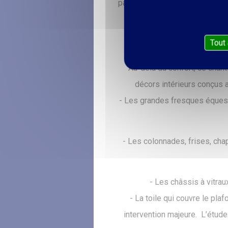
parterre, de nouveaux aménage
Tout
Au-delà du confort, ce chant
décors intérieurs conçus a
- Les grandes fresques équestre
- Les colonnades, frises, chap
- Les châssis à vitrau
- La toile qui couvre le plaf
intervention majeure. L’étude 