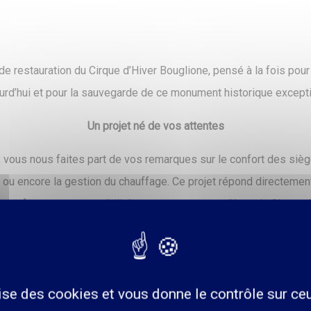
de restauration du Cirque d’Hiver Bouglione, pensé à la fois pour
ourd’hui et pour la sauvegarde de ce monument historique excepti
Un projet né de vos attentes
 vous nous faites part de vos remarques sur le confort des sièges
s ou encore la gestion du chauffage. Ce projet répond directemen
n confort et en accessibilité, tout en respectant l’âme du Cirque d’
mieux s’asseoir, mieux circuler, sans dénaturer la géométrie unique
Plus de confort et d’accessibilité
lise des cookies et vous donne le contrôle sur c
a être renouvelée les prochaines années à commencer par le rez-